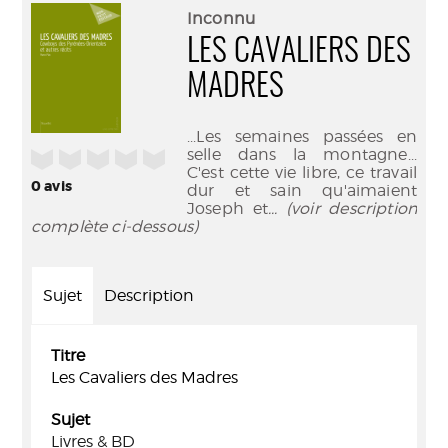
(Nouve
par
Inconnu
fenêtr
mail
LES CAVALIERS DES
MADRES
...Les semaines passées en
selle dans la montagne...
/5
C'est cette vie libre, ce travail
0
avis
dur et sain qu'aimaient
Joseph et
... (voir description
complète ci-dessous)
Sujet
Description
Titre
Les Cavaliers des Madres
Sujet
Livres & BD