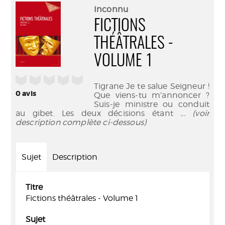
(Nouve
par
Inconnu
fenêtr
mail
FICTIONS
THÉÂTRALES -
VOLUME 1
/5
Tigrane Je te salue Seigneur !
0
avis
Que viens-tu m’annoncer ?
Suis-je ministre ou conduit
au gibet. Les deux décisions étant
... (voir
description complète ci-dessous)
Sujet
Description
Titre
Fictions théâtrales - Volume 1
Sujet