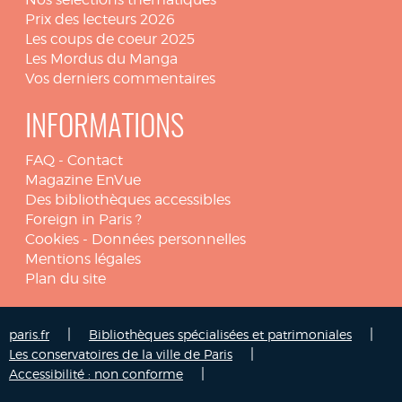
Prix des lecteurs 2026
Les coups de coeur 2025
Les Mordus du Manga
Vos derniers commentaires
INFORMATIONS
FAQ
-
Contact
Magazine EnVue
Des bibliothèques accessibles
Foreign in Paris ?
Cookies
-
Données personnelles
Mentions légales
Plan du site
|
|
paris.fr
Bibliothèques spécialisées et patrimoniales
|
Les conservatoires de la ville de Paris
|
Accessibilité : non conforme