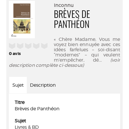
(Nouve
par
Inconnu
fenêtr
mail
BRÈVES DE
PANTHÉON
« Chère Madame, Vous me
voyez bien ennuyée avec ces
/5
idées farfelues – soi-disant
0
avis
“modernes” – qui veulent
m’empêcher, dé
... (voir
description complète ci-dessous)
Sujet
Description
Titre
Brèves de Panthéon
Sujet
Livres & BD