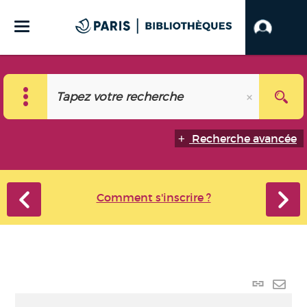
Recherche avancée
Comment s'inscrire ?
Lien
perma
Envo