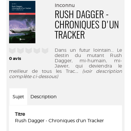
(Nouve
par
Inconnu
fenêtr
mail
RUSH DAGGER -
CHRONIQUES D'UN
TRACKER
/5
Dans un futur lointain… Le
destin du mutant Rush
0
avis
Dagger, mi-humain, mi-
Jawer, qui deviendra le
meilleur de tous les Trac
... (voir description
complète ci-dessous)
Sujet
Description
Titre
Rush Dagger - Chroniques d'un Tracker