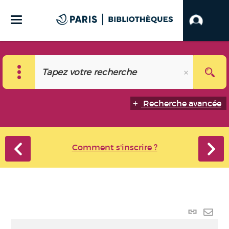
Recherche avancée
Comment s'inscrire ?
Lien
perma
Envo