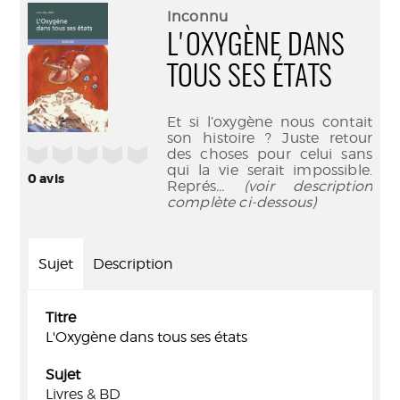
(Nouve
par
Inconnu
fenêtr
mail
L'OXYGÈNE DANS
TOUS SES ÉTATS
Et si l’oxygène nous contait
son histoire ? Juste retour
/5
des choses pour celui sans
qui la vie serait impossible.
0
avis
Représ
... (voir description
complète ci-dessous)
Sujet
Description
Titre
L'Oxygène dans tous ses états
Sujet
Livres & BD