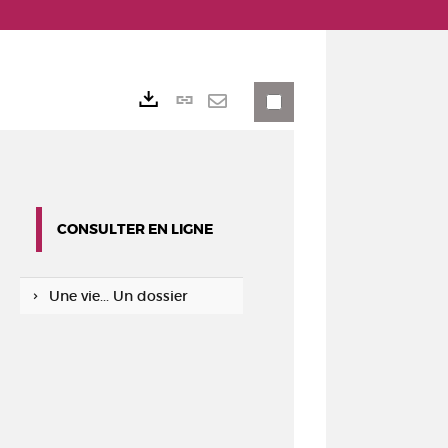
Lien
Exports
permanent
Envoyer
(Nouvelle
par
fenêtre)
mail
CONSULTER EN LIGNE
Une vie... Un dossier