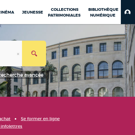
COLLECTIONS
BIBLIOTHÈQUE
CINÉMA
JEUNESSE
PATRIMONIALES
NUMÉRIQUE
Recherche avancée
achat
Se former en ligne
infolettres