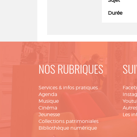
Sujet
Durée
NOS RUBRIQUES
SUI
Services & infos pratiques
Face
Agenda
Insta
Musique
Youtu
Cinéma
Autres
Jeunesse
Les in
Collections patrimoniales
Bibliothèque numérique