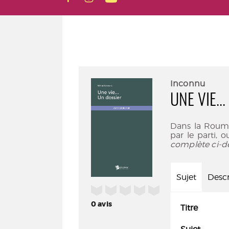
Inconnu
UNE VIE..
Dans la Rouma
par le parti, 
complète ci-d
Sujet
Descr
/5
0
avis
Titre