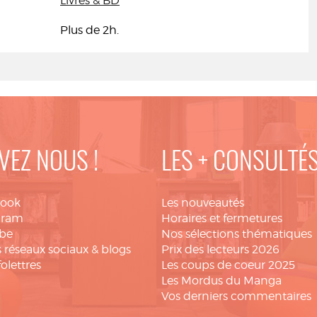
Livres & BD
Plus de 2h.
VEZ NOUS !
LES + CONSULTÉ
book
Les nouveautés
gram
Horaires et fermetures
be
Nos sélections thématiques
 réseaux sociaux & blogs
Prix des lecteurs 2026
folettres
Les coups de coeur 2025
Les Mordus du Manga
Vos derniers commentaires