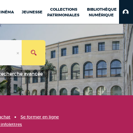
COLLECTIONS
BIBLIOTHÈQUE
CINÉMA
JEUNESSE
PATRIMONIALES
NUMÉRIQUE
Recherche avancée
achat
Se former en ligne
infolettres