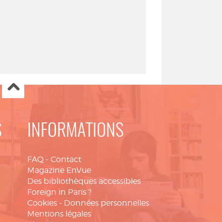
S
INFORMATIONS
FAQ
-
Contact
Magazine EnVue
Des bibliothèques accessibles
Foreign in Paris ?
Cookies
-
Données personnelles
Mentions légales