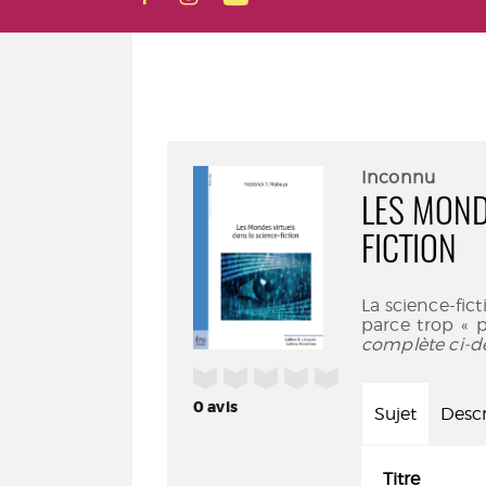
Inconnu
LES MOND
FICTION
La science-fict
parce trop « 
complète ci-d
/5
0
avis
Sujet
Descr
Titre