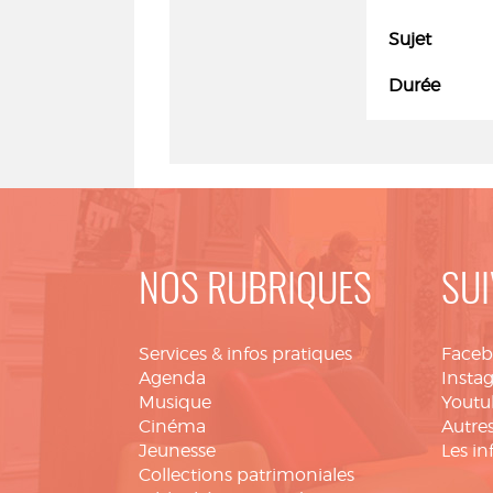
Sujet
Durée
NOS RUBRIQUES
SUI
Services & infos pratiques
Face
Agenda
Insta
Musique
Youtu
Cinéma
Autres
Jeunesse
Les in
Collections patrimoniales