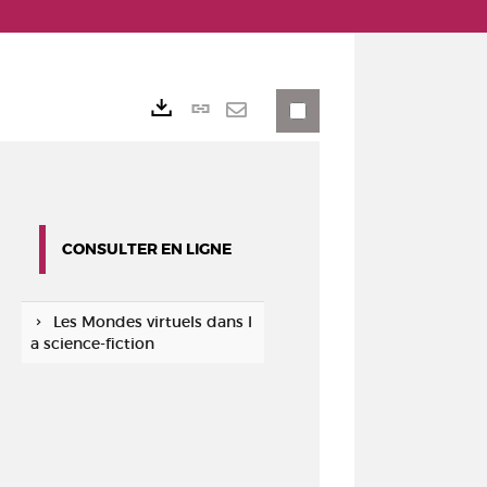
Lien
Exports
permanent
Envoyer
(Nouvelle
par
fenêtre)
mail
CONSULTER EN LIGNE
Les Mondes virtuels dans l
a science-fiction