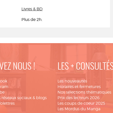
Livres & BD
Plus de 2h.
VEZ NOUS !
LES + CONSULTÉ
book
Les nouveautés
gram
Horaires et fermetures
be
Nos sélections thématiques
 réseaux sociaux & blogs
Prix des lecteurs 2026
folettres
Les coups de coeur 2025
Les Mordus du Manga