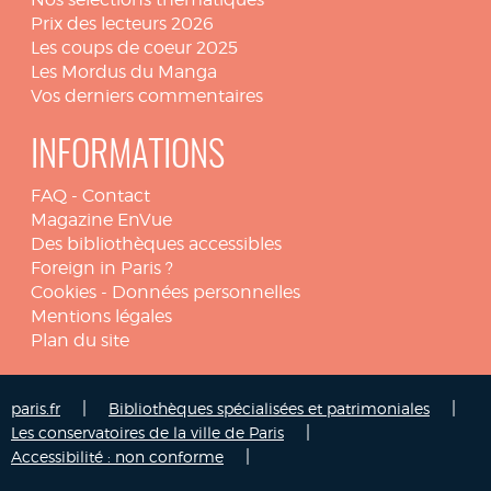
Prix des lecteurs 2026
Les coups de coeur 2025
Les Mordus du Manga
Vos derniers commentaires
INFORMATIONS
FAQ
-
Contact
Magazine EnVue
Des bibliothèques accessibles
Foreign in Paris ?
Cookies
-
Données personnelles
Mentions légales
Plan du site
|
|
paris.fr
Bibliothèques spécialisées et patrimoniales
|
Les conservatoires de la ville de Paris
|
Accessibilité : non conforme