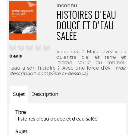
(Nouve
par
Inconnu
fenêtr
mail
HISTOIRES D'EAU
DOUCE ET D'EAU
SALÉE
/5
Vous riez ? Mais savez-vous
0
avis
qu'entre ciel et terre et
même sortie du robinet,
l'eau a son histoire ? Avec une force d'év
... (voir
description complète ci-dessous)
Sujet
Description
Titre
Histoires d'eau douce et d'eau salée
Sujet