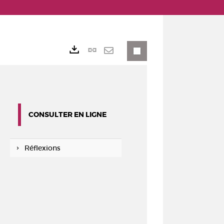
Lien
Exports
permanent
Envoyer
(Nouvelle
par
fenêtre)
mail
CONSULTER EN LIGNE
Réflexions