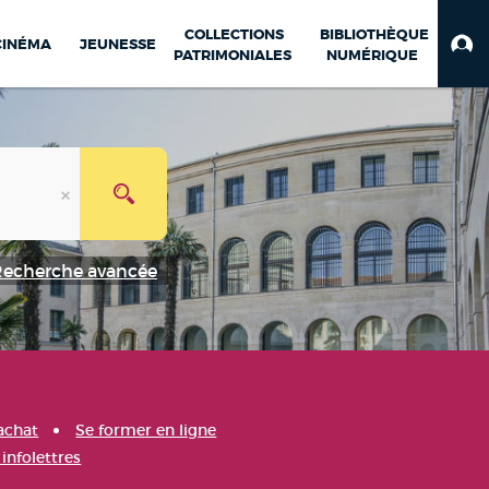
COLLECTIONS
BIBLIOTHÈQUE
CINÉMA
JEUNESSE
PATRIMONIALES
NUMÉRIQUE
Recherche avancée
achat
Se former en ligne
infolettres