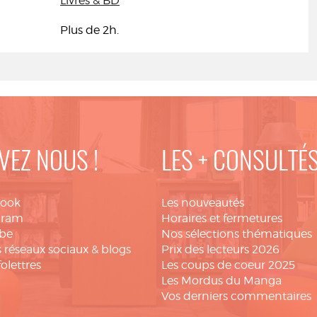
Livres & BD
Plus de 2h.
VEZ NOUS !
LES + CONSULTÉ
book
Les nouveautés
gram
Horaires et fermetures
be
Nos sélections thématiques
 réseaux sociaux & blogs
Prix des lecteurs 2026
folettres
Les coups de coeur 2025
Les Mordus du Manga
Vos derniers commentaires