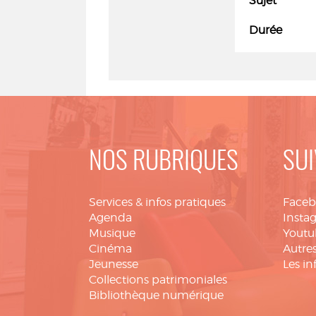
Sujet
Durée
NOS RUBRIQUES
SUI
Services & infos pratiques
Face
Agenda
Insta
Musique
Youtu
Cinéma
Autres
Jeunesse
Les in
Collections patrimoniales
Bibliothèque numérique