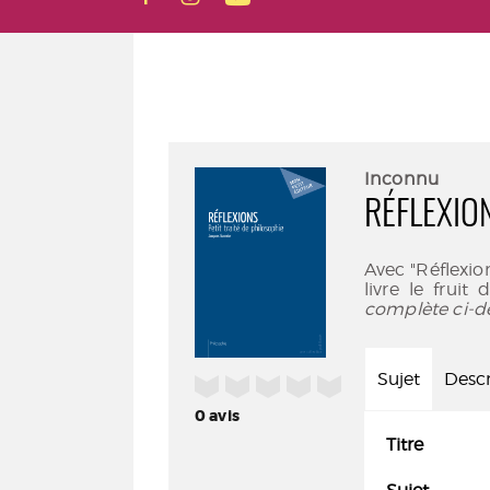
Inconnu
RÉFLEXIO
Avec "Réflexio
livre le fruit
complète ci-d
Sujet
Descr
/5
0
avis
Titre