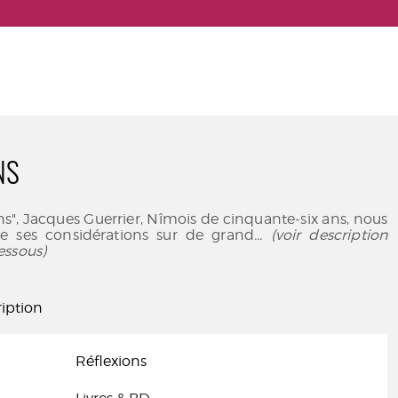
NS
ns", Jacques Guerrier, Nîmois de cinquante-six ans, nous
 de ses considérations sur de grand
... (voir description
essous)
iption
Réflexions