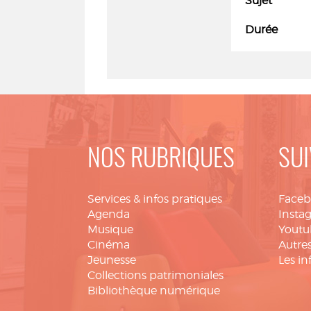
Sujet
Durée
NOS RUBRIQUES
SUI
Services & infos pratiques
Face
Agenda
Insta
Musique
Youtu
Cinéma
Autres
Jeunesse
Les in
Collections patrimoniales
Bibliothèque numérique