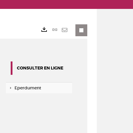
Lien
Exports
permanent
Envoyer
(Nouvelle
par
fenêtre)
mail
CONSULTER EN LIGNE
Eperdument