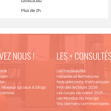
Livres & BD
Plus de 2h.
VEZ NOUS !
LES + CONSULTÉ
book
Les nouveautés
gram
Horaires et fermetures
be
Nos sélections thématiques
 réseaux sociaux & blogs
Prix des lecteurs 2026
folettres
Les coups de coeur 2025
Les Mordus du Manga
Vos derniers commentaires