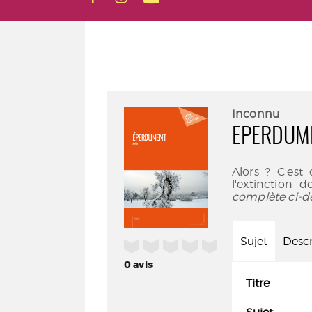
Inconnu
EPERDUM
Alors ? C'est 
l'extinction 
complète ci-d
Sujet
Descr
/5
0
avis
Titre