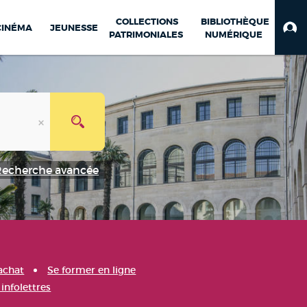
COLLECTIONS
BIBLIOTHÈQUE
CINÉMA
JEUNESSE
PATRIMONIALES
NUMÉRIQUE
Recherche avancée
achat
Se former en ligne
infolettres