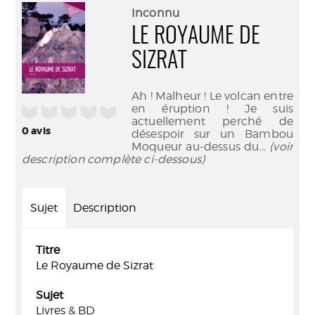
(Nouve
par
Inconnu
fenêtr
mail
LE ROYAUME DE
SIZRAT
Ah ! Malheur ! Le volcan entre
en éruption ! Je suis
/5
actuellement perché de
0
avis
désespoir sur un Bambou
Moqueur au-dessus du
... (voir
description complète ci-dessous)
Sujet
Description
Titre
Le Royaume de Sizrat
Sujet
Livres & BD