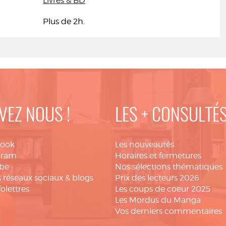
Livres & BD
Plus de 2h.
VEZ NOUS !
LES + CONSULTÉ
book
Les nouveautés
gram
Horaires et fermetures
be
Nos sélections thématiques
 réseaux sociaux & blogs
Prix des lecteurs 2026
folettres
Les coups de coeur 2025
Les Mordus du Manga
Vos derniers commentaires