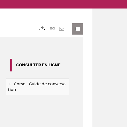
Lien
Exports
permanent
Envoyer
(Nouvelle
par
fenêtre)
mail
CONSULTER EN LIGNE
Corse - Guide de conversa
tion