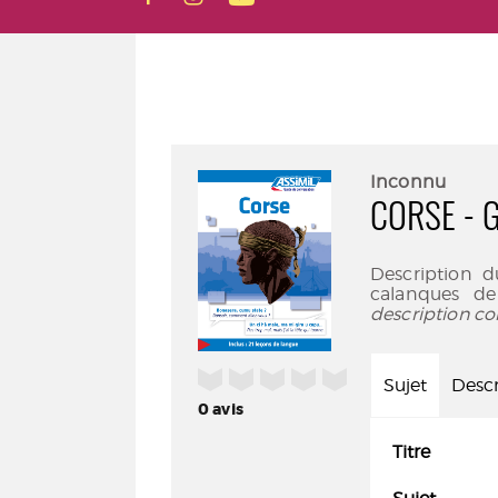
Inconnu
CORSE - 
Description d
calanques de
description co
/5
Sujet
Descr
0
avis
Titre