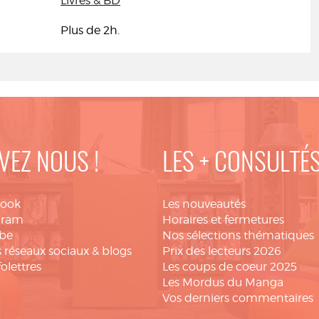
Livres & BD
Plus de 2h.
VEZ NOUS !
LES + CONSULTÉ
book
Les nouveautés
gram
Horaires et fermetures
be
Nos sélections thématiques
 réseaux sociaux & blogs
Prix des lecteurs 2026
folettres
Les coups de coeur 2025
Les Mordus du Manga
Vos derniers commentaires