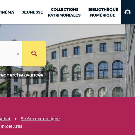
COLLECTIONS
BIBLIOTHÈQUE
CINÉMA
JEUNESSE
PATRIMONIALES
NUMÉRIQUE
Recherche avancée
achat
Se former en ligne
infolettres