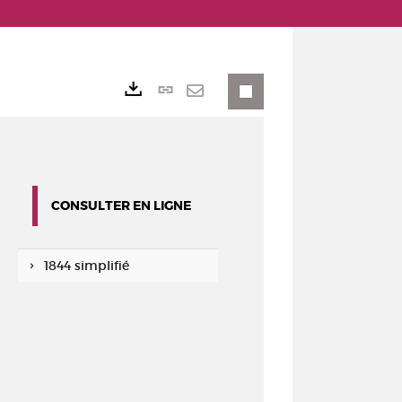
Lien
Exports
permanent
Envoyer
(Nouvelle
par
fenêtre)
mail
CONSULTER EN LIGNE
1844 simplifié