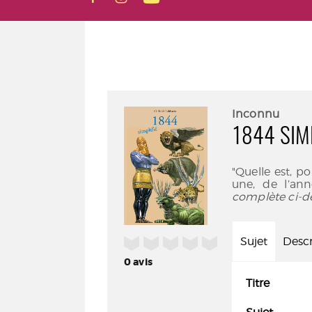
Inconnu
1844 SIMP
"Quelle est, po
une, de l’an
complète ci-d
/5
Sujet
Descr
0
avis
Titre