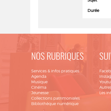
Sujet
Durée
NOS RUBRIQUES
SUI
Services & infos pratiques
Face
Agenda
Insta
Musique
Youtu
Cinéma
Autres
Jeunesse
Les in
Collections patrimoniales
Bibliothèque numérique