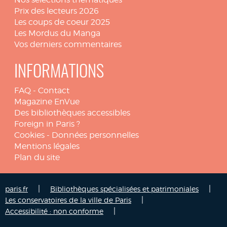
Prix des lecteurs 2026
Les coups de coeur 2025
Les Mordus du Manga
Vos derniers commentaires
INFORMATIONS
FAQ
-
Contact
Magazine EnVue
Des bibliothèques accessibles
Foreign in Paris ?
Cookies
-
Données personnelles
Mentions légales
Plan du site
|
|
paris.fr
Bibliothèques spécialisées et patrimoniales
|
Les conservatoires de la ville de Paris
|
Accessibilité : non conforme