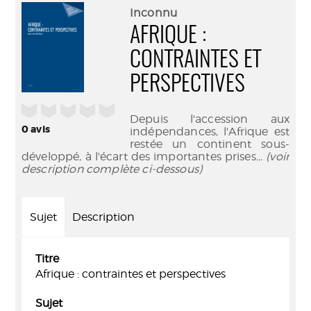
(Nouve
par
Inconnu
fenêtr
mail
AFRIQUE :
CONTRAINTES ET
PERSPECTIVES
/5
Depuis l'accession aux
0
avis
indépendances, l'Afrique est
restée un continent sous-
développé, à l'écart des importantes prises
... (voir
description complète ci-dessous)
Sujet
Description
Titre
Afrique : contraintes et perspectives
Sujet