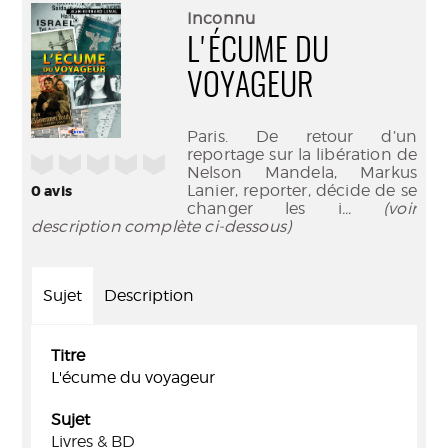
(Nouve
par
Inconnu
fenêtr
mail
L'ÉCUME DU
VOYAGEUR
Paris. De retour d’un
reportage sur la libération de
/5
Nelson Mandela, Markus
Lanier, reporter, décide de se
0
avis
changer les i
... (voir
description complète ci-dessous)
Sujet
Description
Titre
L'écume du voyageur
Sujet
Livres & BD