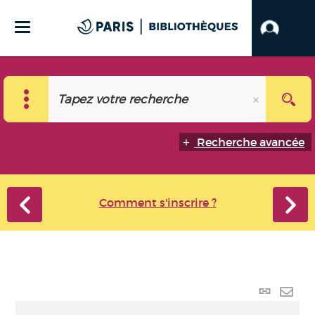
Recherche avancée
Comment s'inscrire ?
Lien
perma
Envo