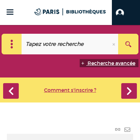
Recherche avancée
Comment s'inscrire ?
Lien
perma
Envo