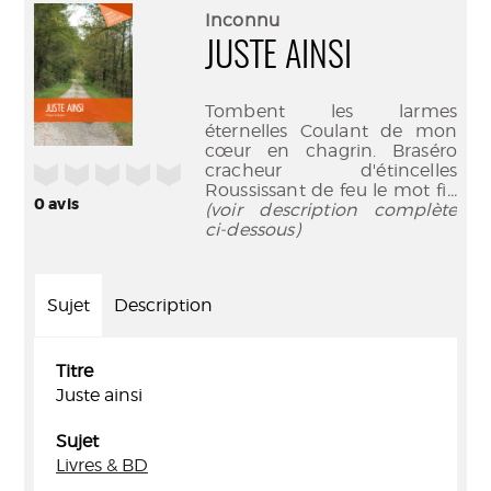
(Nouve
par
Inconnu
fenêtr
mail
JUSTE AINSI
Tombent les larmes
éternelles Coulant de mon
cœur en chagrin. Braséro
cracheur d'étincelles
/5
Roussissant de feu le mot fi
...
0
avis
(voir description complète
ci-dessous)
Sujet
Description
Titre
Juste ainsi
Sujet
Livres & BD