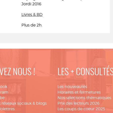
Jordi 2016
Livres & BD
Plus de 2h.
VEZ NOUS !
LES + CONSULTÉ
book
Les nouveautés
gram
Horaires et fermetures
be
Nos sélections thématiques
 réseaux sociaux & blogs
Prix des lecteurs 2026
folettres
Les coups de coeur 2025