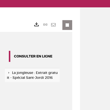
Lien
Exports
permanent
Envoyer
(Nouvelle
par
fenêtre)
mail
CONSULTER EN LIGNE
La jongleuse : Extrait gratu
it - Spécial Sant-Jordi 2016