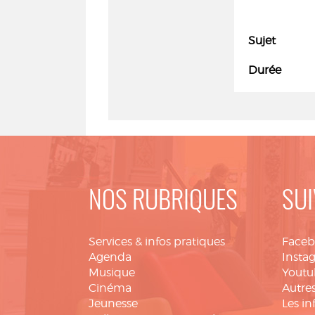
Sujet
Durée
NOS RUBRIQUES
SUI
Services & infos pratiques
Face
Agenda
Insta
Musique
Youtu
Cinéma
Autres
Jeunesse
Les in