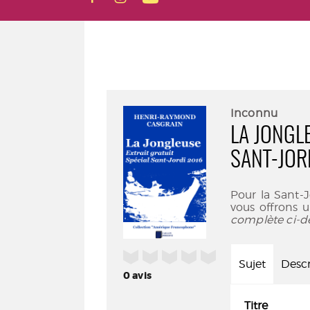
Inconnu
LA JONGLE
SANT-JOR
Pour la Sant-J
vous offrons u
complète ci-d
/5
Sujet
Descr
0
avis
Titre