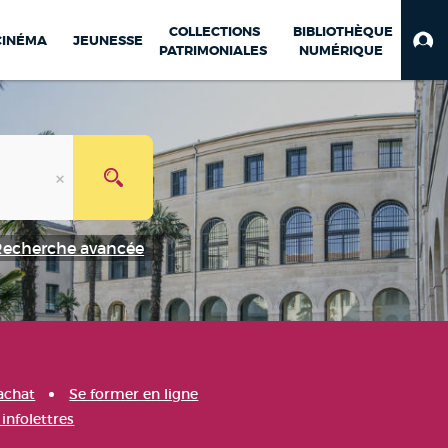
COLLECTIONS
BIBLIOTHÈQUE
CINÉMA
JEUNESSE
PATRIMONIALES
NUMÉRIQUE
Recherche avancée
achat
Se former en ligne
infolettres