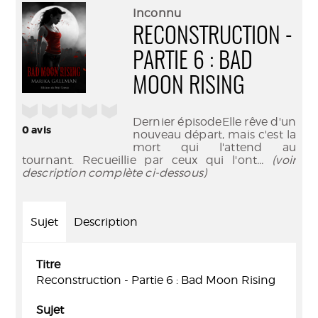
(Nouve
par
Inconnu
fenêtr
mail
RECONSTRUCTION -
PARTIE 6 : BAD
MOON RISING
/5
Dernier épisodeElle rêve d'un
0
avis
nouveau départ, mais c'est la
mort qui l'attend au
tournant. Recueillie par ceux qui l'ont
... (voir
description complète ci-dessous)
Sujet
Description
Titre
Reconstruction - Partie 6 : Bad Moon Rising
Sujet