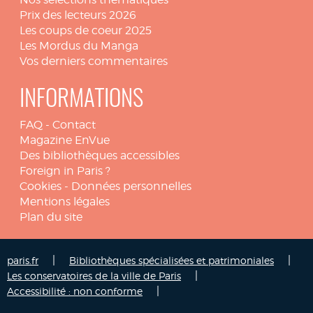
Prix des lecteurs 2026
Les coups de coeur 2025
Les Mordus du Manga
Vos derniers commentaires
INFORMATIONS
FAQ
-
Contact
Magazine EnVue
Des bibliothèques accessibles
Foreign in Paris ?
Cookies
-
Données personnelles
Mentions légales
Plan du site
|
|
paris.fr
Bibliothèques spécialisées et patrimoniales
|
Les conservatoires de la ville de Paris
|
Accessibilité : non conforme