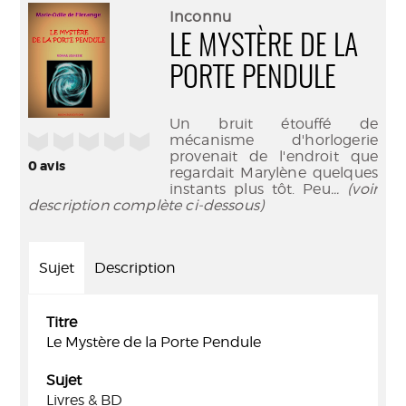
(Nouve
par
Inconnu
fenêtr
mail
LE MYSTÈRE DE LA
PORTE PENDULE
Un bruit étouffé de
/5
mécanisme d'horlogerie
provenait de l'endroit que
0
avis
regardait Marylène quelques
instants plus tôt. Peu
... (voir
description complète ci-dessous)
Sujet
Description
Titre
Le Mystère de la Porte Pendule
Sujet
Livres & BD