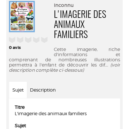
(Nouve
par
Inconnu
fenêtr
mail
L'IMAGERIE DES
ANIMAUX
FAMILIERS
/5
0
avis
Cette imagerie, riche
d'informations et
comprenant de nombreuses illustrations
permettra à l'enfant de découvrir les dif
... (voir
description complète ci-dessous)
Sujet
Description
Titre
L'imagerie des animaux familiers
Sujet