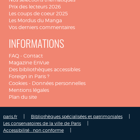
Prix des lecteurs 2026
Les coups de coeur 2025
Les Mordus du Manga
Vos derniers commentaires
INFORMATIONS
FAQ
-
Contact
Magazine EnVue
Des bibliothèques accessibles
Foreign in Paris ?
Cookies
-
Données personnelles
Mentions légales
Plan du site
|
|
paris.fr
Bibliothèques spécialisées et patrimoniales
|
Les conservatoires de la ville de Paris
|
Accessibilité : non conforme