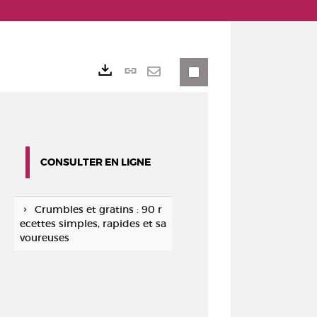
Lien
Exports
permanent
Envoyer
(Nouvelle
par
fenêtre)
mail
CONSULTER EN LIGNE
Crumbles et gratins : 90 r
ecettes simples, rapides et sa
voureuses