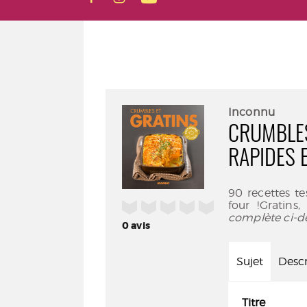
Inconnu
CRUMBLES
RAPIDES 
90 recettes te
/5
four !Gratins,
complète ci-d
0
avis
Sujet
Descr
Titre