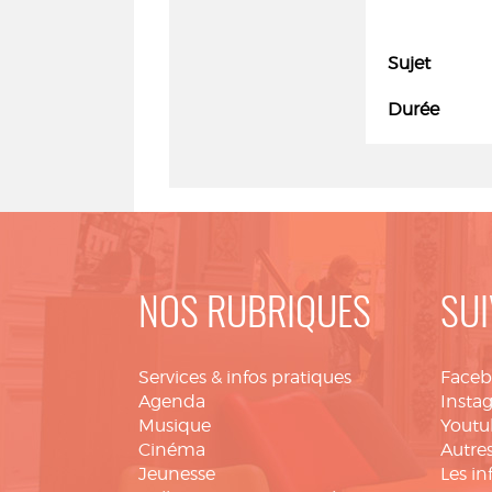
Sujet
Durée
NOS RUBRIQUES
SUI
Services & infos pratiques
Face
Agenda
Insta
Musique
Youtu
Cinéma
Autres
Jeunesse
Les in