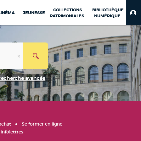
COLLECTIONS
BIBLIOTHÈQUE
CINÉMA
JEUNESSE
PATRIMONIALES
NUMÉRIQUE
Recherche avancée
achat
Se former en ligne
infolettres