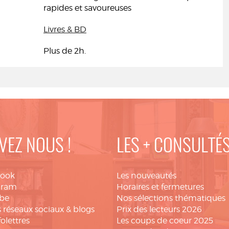
rapides et savoureuses
Livres & BD
Plus de 2h.
VEZ NOUS !
LES + CONSULTÉ
book
Les nouveautés
gram
Horaires et fermetures
be
Nos sélections thématiques
 réseaux sociaux & blogs
Prix des lecteurs 2026
folettres
Les coups de coeur 2025