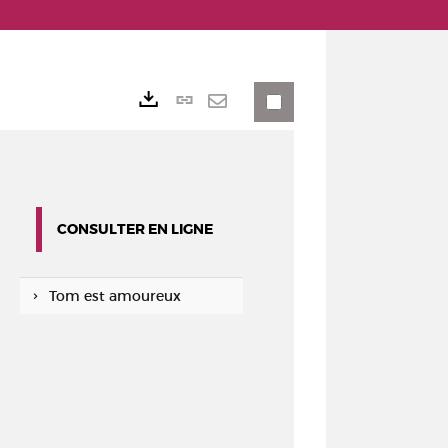
Lien
Exports
permanent
Envoyer
(Nouvelle
par
fenêtre)
mail
CONSULTER EN LIGNE
Tom est amoureux