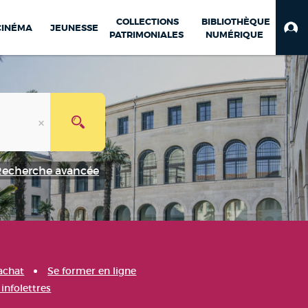
COLLECTIONS
BIBLIOTHÈQUE
CINÉMA
JEUNESSE
PATRIMONIALES
NUMÉRIQUE
Recherche avancée
achat
Se former en ligne
infolettres