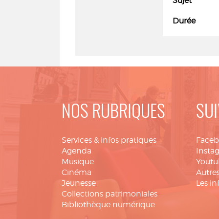
Sujet
Durée
NOS RUBRIQUES
SUI
Services & infos pratiques
Face
Agenda
Insta
Musique
Youtu
Cinéma
Autres
Jeunesse
Les in
Collections patrimoniales
Bibliothèque numérique