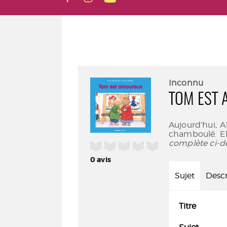
Inconnu
TOM EST
Aujourd’hui, A
chamboulé. El
complète ci-d
/5
0
avis
Sujet
Descr
Titre