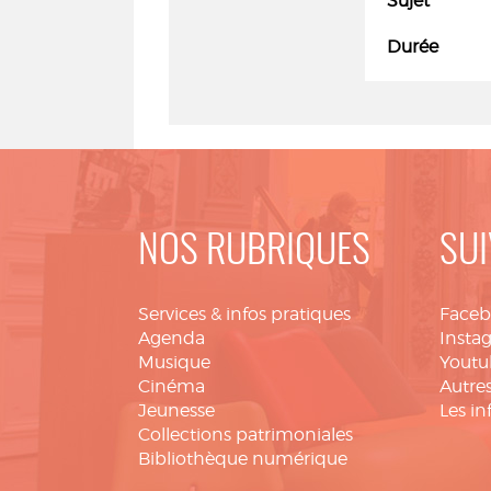
Sujet
Durée
NOS RUBRIQUES
SUI
Services & infos pratiques
Face
Agenda
Insta
Musique
Youtu
Cinéma
Autres
Jeunesse
Les in
Collections patrimoniales
Bibliothèque numérique