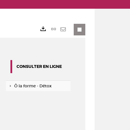
Lien
Exports
permanent
Envoyer
(Nouvelle
par
fenêtre)
mail
CONSULTER EN LIGNE
Ô la forme - Détox