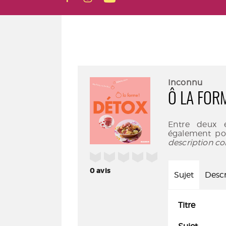
Inconnu
Ô LA FOR
Entre deux e
également pour
description co
/5
0
avis
Sujet
Descr
Titre