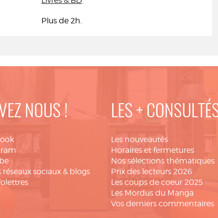
Livres & BD
Plus de 2h.
VEZ NOUS !
LES + CONSULTÉ
book
Les nouveautés
gram
Horaires et fermetures
be
Nos sélections thématiques
 réseaux sociaux & blogs
Prix des lecteurs 2026
folettres
Les coups de coeur 2025
Les Mordus du Manga
Vos derniers commentaires