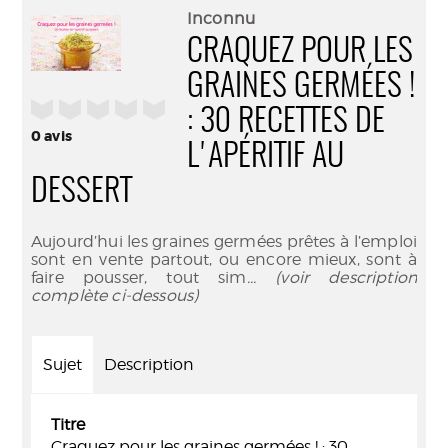
(Nouve
par
Inconnu
fenêtr
mail
CRAQUEZ POUR LES
GRAINES GERMÉES !
/5
: 30 RECETTES DE
0
avis
L'APÉRITIF AU
DESSERT
Aujourd’hui les graines germées prêtes à l’emploi
sont en vente partout, ou encore mieux, sont à
faire pousser, tout sim
... (voir description
complète ci-dessous)
Sujet
Description
Titre
Craquez pour les graines germées ! : 30