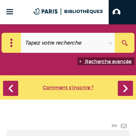
Recherche avancée
Comment s'inscrire ?
Lien
perma
Envo