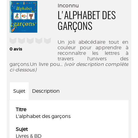
(Nouve
par
Inconnu
fenêtr
mail
L'ALPHABET DES
GARÇONS
/5
Un joli abécédaire tout en
couleur pour apprendre à
0
avis
reconnaître les lettres à
travers l'univers des
garçons.Un livre pou
... (voir description complète
ci-dessous)
Sujet
Description
Titre
L'alphabet des garçons
Sujet
Livres & BD