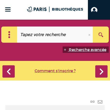
Recherche avancée
Comment s'inscrire ?
Lien
perma
Envo