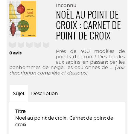
(Nouve
par
Inconnu
fenêtr
mail
NOËL AU POINT DE
CROIX : CARNET DE
POINT DE CROIX
/5
Près de 400 modèles de
0
avis
points de croix ! Des boules
aux sapins, en passant par les
bonhommes de neige, les couronnes de
... (voir
description complète ci-dessous)
Sujet
Description
Titre
Noël au point de croix : Carnet de point de
croix