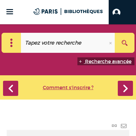
Recherche avancée
Comment s'inscrire ?
Lien
perma
Envo