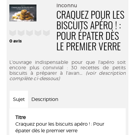
(Nouve
par
Inconnu
fenêtr
mail
CRAQUEZ POUR LES
BISCUITS APÉRO ! :
/5
POUR ÉPATER DÈS
0
avis
LE PREMIER VERRE
L’ouvrage indispensable pour que l’apéro soit
encore plus convivial : 30 recettes de petits
biscuits à préparer à l’avan
... (voir description
complète ci-dessous)
Sujet
Description
Titre
Craquez pour les biscuits apéro ! : Pour
épater dès le premier verre