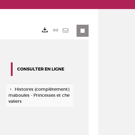
Lien
Exports
permanent
Envoyer
(Nouvelle
par
fenêtre)
mail
CONSULTER EN LIGNE
Histoires (complètement)
maboules - Princesses et che
valiers