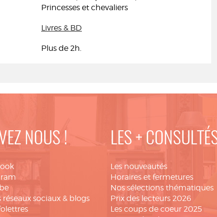
Princesses et chevaliers
Livres & BD
Plus de 2h.
VEZ NOUS !
LES + CONSULTÉ
book
Les nouveautés
gram
Horaires et fermetures
be
Nos sélections thématiques
 réseaux sociaux & blogs
Prix des lecteurs 2026
folettres
Les coups de coeur 2025