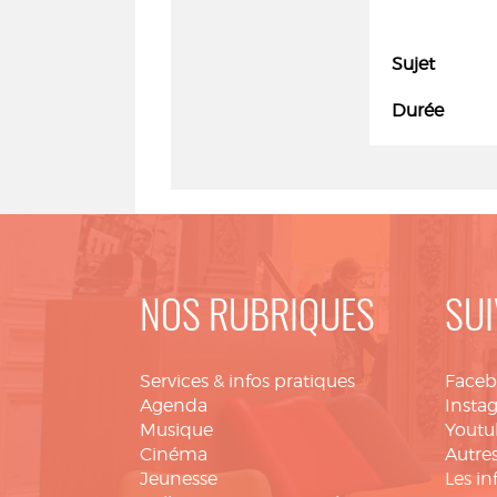
Sujet
Durée
NOS RUBRIQUES
SUI
Services & infos pratiques
Face
Agenda
Insta
Musique
Youtu
Cinéma
Autres
Jeunesse
Les in