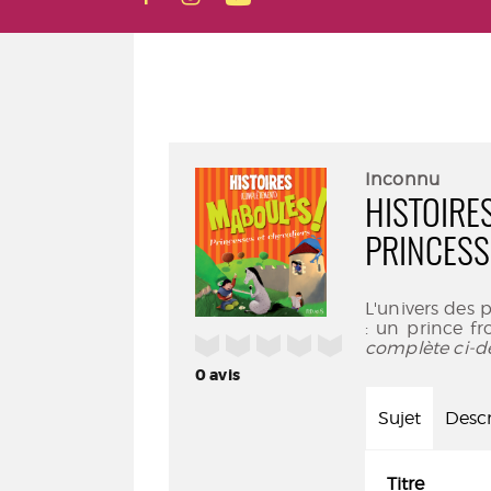
Inconnu
HISTOIRE
PRINCESS
L'univers des 
: un prince f
/5
complète ci-d
0
avis
Sujet
Descr
Titre