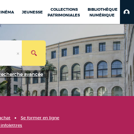
COLLECTIONS
BIBLIOTHÈQUE
CINÉMA
JEUNESSE
PATRIMONIALES
NUMÉRIQUE
Recherche avancée
achat
Se former en ligne
infolettres