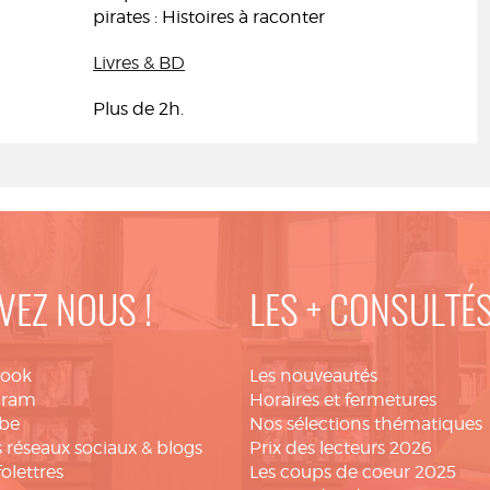
pirates : Histoires à raconter
Livres & BD
Plus de 2h.
VEZ NOUS !
LES + CONSULTÉ
book
Les nouveautés
gram
Horaires et fermetures
be
Nos sélections thématiques
 réseaux sociaux & blogs
Prix des lecteurs 2026
folettres
Les coups de coeur 2025