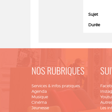
Sujet
Durée
NOS RUBRIQUES
SUI
Services & infos pratiques
Face
Agenda
Insta
Musique
Youtu
Cinéma
Autres
Jeunesse
Les in