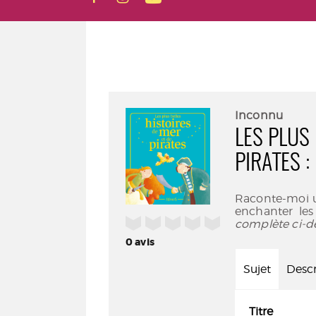
Inconnu
LES PLUS 
PIRATES 
Raconte-moi un
enchanter les 
/5
complète ci-d
0
avis
Sujet
Descr
Titre