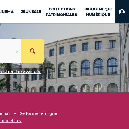
COLLECTIONS
BIBLIOTHÈQUE
CINÉMA
JEUNESSE
PATRIMONIALES
NUMÉRIQUE
Recherche avancée
achat
Se former en ligne
infolettres