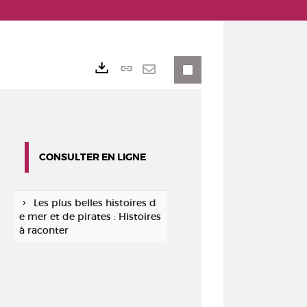
Lien
Exports
permanent
Envoyer
(Nouvelle
par
fenêtre)
mail
CONSULTER EN LIGNE
Les plus belles histoires d
e mer et de pirates : Histoires
à raconter