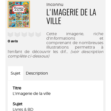
(Nouve
par
Inconnu
fenêtr
mail
L'IMAGERIE DE LA
VILLE
/5
Cette imagerie, riche
d'informations et
0
avis
comprenant de nombreuses
illustrations permettra à
l'enfant de découvrir les dif
... (voir description
complète ci-dessous)
Sujet
Description
Titre
L'imagerie de la ville
Sujet
Livres & BD