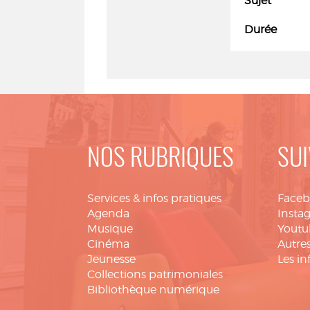
Sujet
Durée
NOS RUBRIQUES
SUI
Services & infos pratiques
Face
Agenda
Insta
Musique
Youtu
Cinéma
Autres
Jeunesse
Les in
Collections patrimoniales
Bibliothèque numérique