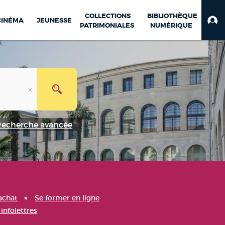
COLLECTIONS
BIBLIOTHÈQUE
CINÉMA
JEUNESSE
PATRIMONIALES
NUMÉRIQUE
Recherche avancée
achat
Se former en ligne
infolettres