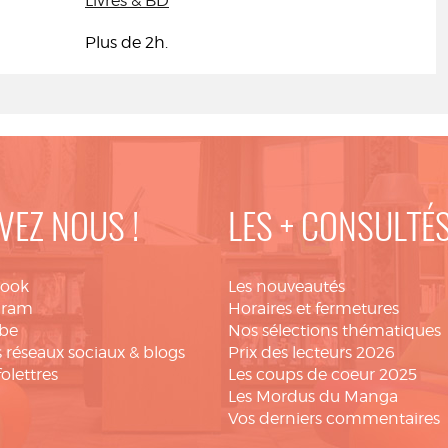
Livres & BD
Plus de 2h.
VEZ NOUS !
LES + CONSULTÉ
book
Les nouveautés
gram
Horaires et fermetures
be
Nos sélections thématiques
 réseaux sociaux & blogs
Prix des lecteurs 2026
folettres
Les coups de coeur 2025
Les Mordus du Manga
Vos derniers commentaires