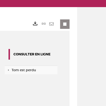
Lien
Exports
permanent
Envoyer
(Nouvelle
par
fenêtre)
mail
CONSULTER EN LIGNE
Tom est perdu