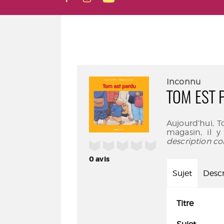
Inconnu
TOM EST 
Aujourd’hui, 
magasin, il 
description co
/5
0
avis
Sujet
Descr
Titre