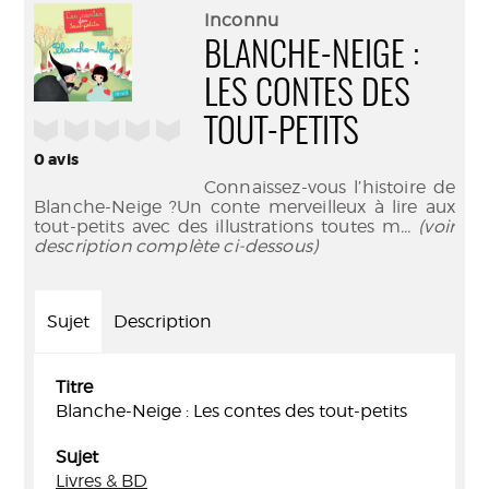
(Nouve
par
Inconnu
fenêtr
mail
BLANCHE-NEIGE :
LES CONTES DES
/5
TOUT-PETITS
0
avis
Connaissez-vous l’histoire de
Blanche-Neige ?Un conte merveilleux à lire aux
tout-petits avec des illustrations toutes m
... (voir
description complète ci-dessous)
Sujet
Description
Titre
Blanche-Neige : Les contes des tout-petits
Sujet
Livres & BD