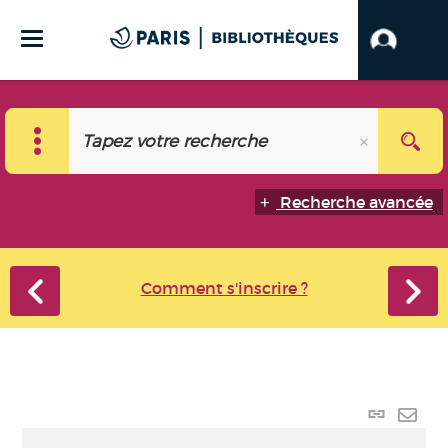
Recherche avancée
Comment s'inscrire ?
Lien
perma
Envo