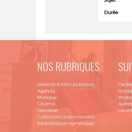
Sujet
Durée
NOS RUBRIQUES
SUI
Services & infos pratiques
Face
Agenda
Insta
Musique
Youtu
Cinéma
Autres
Jeunesse
Les in
Collections patrimoniales
Bibliothèque numérique