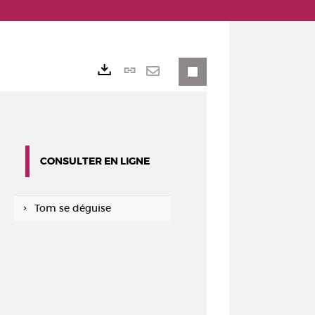
Lien
Exports
permanent
Envoyer
(Nouvelle
par
fenêtre)
mail
CONSULTER EN LIGNE
Tom se déguise