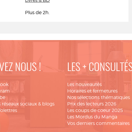
Livres & BD
Plus de 2h.
VEZ NOUS !
LES + CONSULTÉ
book
Les nouveautés
gram
Horaires et fermetures
be
Nos sélections thématiques
 réseaux sociaux & blogs
Prix des lecteurs 2026
folettres
Les coups de coeur 2025
Les Mordus du Manga
Vos derniers commentaires