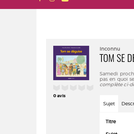
Inconnu
TOM SE D
Samedi prochai
pas en quoi se
complète ci-d
/5
0
avis
Sujet
Descr
Titre