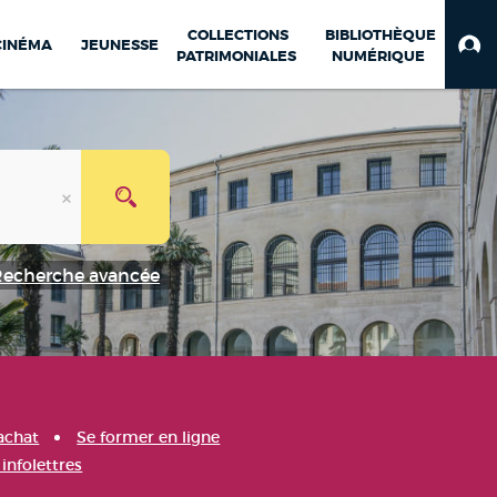
COLLECTIONS
BIBLIOTHÈQUE
CINÉMA
JEUNESSE
PATRIMONIALES
NUMÉRIQUE
Recherche avancée
achat
Se former en ligne
infolettres