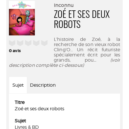
(Nouve
par
Inconnu
fenêtr
mail
ZOÉ ET SES DEUX
ROBOTS
L’histoire de Zoé, à la
/5
recherche de son vieux robot
Cling’O… Un récit futuriste
0
avis
spécialement écrit pour les
grands, pou
... (voir
description complète ci-dessous)
Sujet
Description
Titre
Zoé et ses deux robots
Sujet
Livres & BD