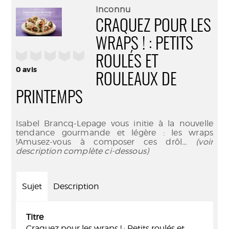
(Nouve
par
Inconnu
fenêtr
mail
CRAQUEZ POUR LES
WRAPS ! : PETITS
/5
ROULÉS ET
0
avis
ROULEAUX DE
PRINTEMPS
Isabel Brancq-Lepage vous initie à la nouvelle
tendance gourmande et légère : les wraps
!Amusez-vous à composer ces drôl
... (voir
description complète ci-dessous)
Sujet
Description
Titre
Craquez pour les wraps ! : Petits roulés et