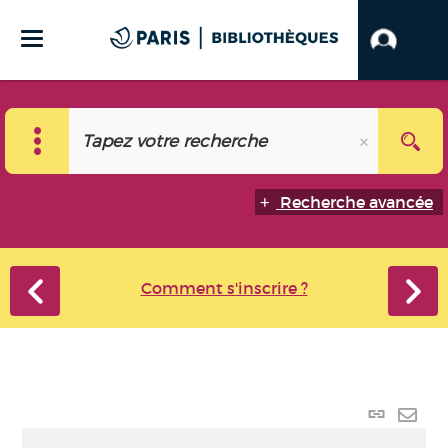
Recherche avancée
Comment s'inscrire ?
Lien
perma
Envo