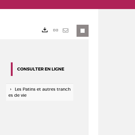
Lien
Exports
permanent
Envoyer
(Nouvelle
par
fenêtre)
mail
CONSULTER EN LIGNE
Les Patins et autres tranch
es de vie