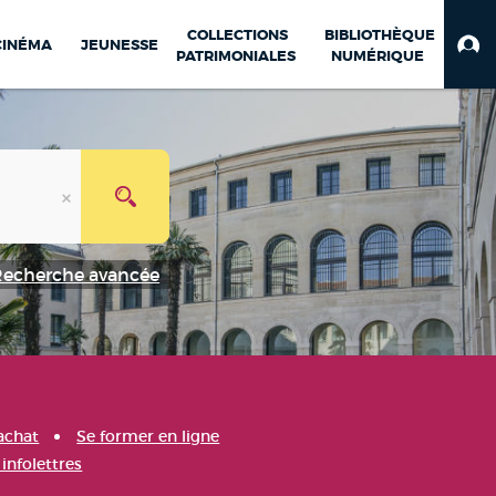
COLLECTIONS
BIBLIOTHÈQUE
CINÉMA
JEUNESSE
PATRIMONIALES
NUMÉRIQUE
Recherche avancée
achat
Se former en ligne
infolettres