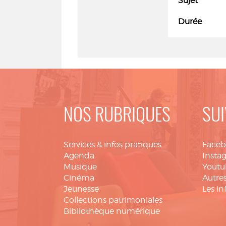
Sujet
Durée
NOS RUBRIQUES
SUI
Services & infos pratiques
Face
Agenda
Insta
Musique
Youtu
Cinéma
Autres
Jeunesse
Les in
Collections patrimoniales
Bibliothèque numérique