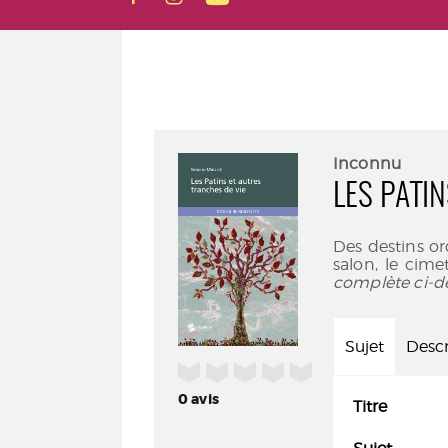
Inconnu
LES PATI
Des destins or
salon, le cim
complète ci-d
Sujet
Descr
/5
0
avis
Titre