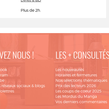
Livres & BD
Plus de 2h.
VEZ NOUS !
LES + CONSULTÉ
book
Les nouveautés
gram
Horaires et fermetures
be
Nos sélections thématiques
 réseaux sociaux & blogs
Prix des lecteurs 2026
folettres
Les coups de coeur 2025
Les Mordus du Manga
Vos derniers commentaires