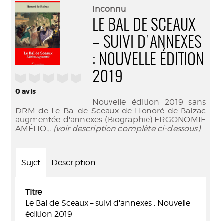
(Nouve
par
Inconnu
fenêtr
mail
LE BAL DE SCEAUX
– SUIVI D'ANNEXES
: NOUVELLE ÉDITION
2019
/5
0
avis
Nouvelle édition 2019 sans
DRM de Le Bal de Sceaux de Honoré de Balzac
augmentée d'annexes (Biographie).ERGONOMIE
AMÉLIO
... (voir description complète ci-dessous)
Sujet
Description
Titre
Le Bal de Sceaux – suivi d'annexes : Nouvelle
édition 2019