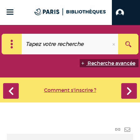
Recherche avancée
Comment s'inscrire ?
Lien
perma
Envo