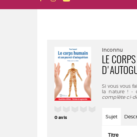
Inconnu
LE CORPS
D'AUTOGU
Si vous vous f
la nature ! -
complète ci-d
/5
Sujet
Descr
0
avis
Titre