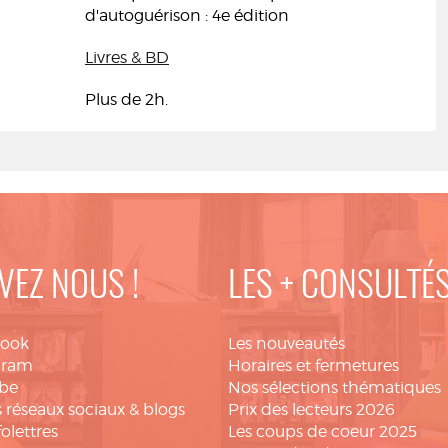
d'autoguérison : 4e édition
Livres & BD
Plus de 2h.
VEZ NOUS !
LES + CONSULTÉ
book
Les nouveautés
gram
Horaires et fermetures
be
Nos sélections thématiques
 réseaux sociaux & blogs
Prix des lecteurs 2026
folettres
Les coups de coeur 2025