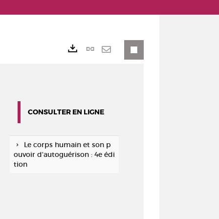
Lien
Exports
permanent
Envoyer
(Nouvelle
par
fenêtre)
mail
CONSULTER EN LIGNE
Le corps humain et son p
ouvoir d'autoguérison : 4e édi
tion