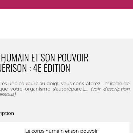
 HUMAIN ET SON POUVOIR
ÉRISON : 4E ÉDITION
aites une coupure au doigt, vous constaterez - miracle de
 que votre organisme s'autorépare.L
... (voir description
essous)
iption
Le corps humain et son pouvoir