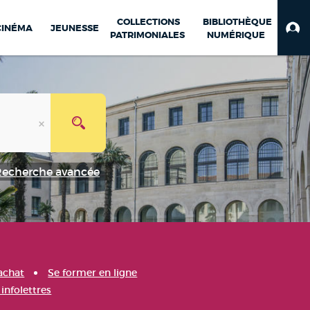
COLLECTIONS
BIBLIOTHÈQUE
CINÉMA
JEUNESSE
PATRIMONIALES
NUMÉRIQUE
Recherche avancée
achat
Se former en ligne
infolettres