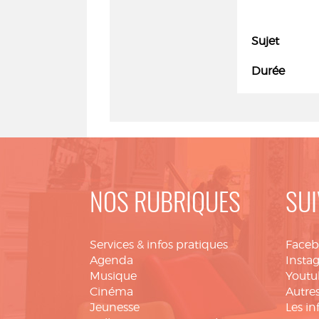
Sujet
Durée
NOS RUBRIQUES
SUI
Services & infos pratiques
Face
Agenda
Insta
Musique
Youtu
Cinéma
Autres
Jeunesse
Les in