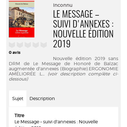
(Nouve
par
Inconnu
fenêtr
mail
LE MESSAGE –
SUIVI D'ANNEXES :
NOUVELLE ÉDITION
2019
/5
0
avis
Nouvelle édition 2019 sans
DRM de Le Message de Honoré de Balzac
augmentée d'annexes (Biographie).ERGONOMIE
AMÉLIORÉE :L
... (voir description complète ci-
dessous)
Sujet
Description
Titre
Le Message – suivi d'annexes : Nouvelle