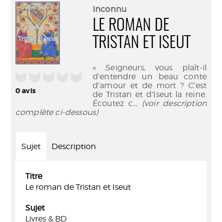
(Nouve
par
Inconnu
fenêtr
mail
LE ROMAN DE
TRISTAN ET ISEUT
« Seigneurs, vous plaît-il
/5
d’entendre un beau conte
d’amour et de mort ? C’est
0
avis
de Tristan et d’Iseut la reine.
Écoutez c
... (voir description
complète ci-dessous)
Sujet
Description
Titre
Le roman de Tristan et Iseut
Sujet
Livres & BD