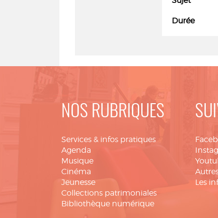
Sujet
Durée
NOS RUBRIQUES
SUI
Services & infos pratiques
Face
Agenda
Insta
Musique
Youtu
Cinéma
Autres
Jeunesse
Les in
Collections patrimoniales
Bibliothèque numérique