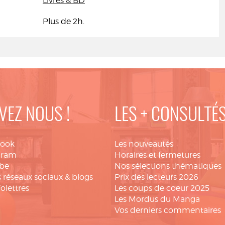
Livres & BD
Plus de 2h.
VEZ NOUS !
LES + CONSULTÉ
book
Les nouveautés
gram
Horaires et fermetures
be
Nos sélections thématiques
 réseaux sociaux & blogs
Prix des lecteurs 2026
folettres
Les coups de coeur 2025
Les Mordus du Manga
Vos derniers commentaires