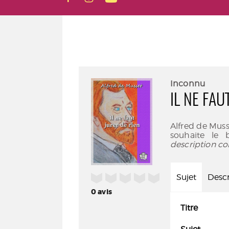
Inconnu
IL NE FAU
Alfred de Mus
souhaite le 
description co
/5
Sujet
Descr
0
avis
Titre