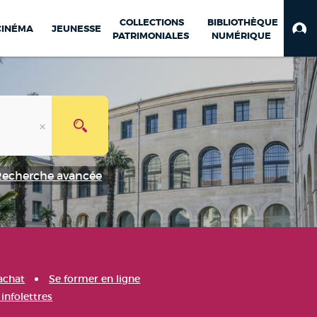
COLLECTIONS
BIBLIOTHÈQUE
CINÉMA
JEUNESSE
PATRIMONIALES
NUMÉRIQUE
Recherche avancée
achat
Se former en ligne
infolettres