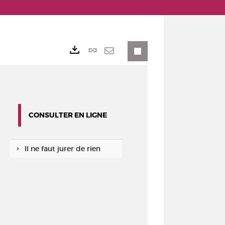
Lien
Exports
permanent
Envoyer
(Nouvelle
par
fenêtre)
mail
CONSULTER EN LIGNE
Il ne faut jurer de rien