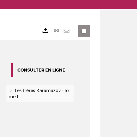
Lien
Exports
permanent
Envoyer
(Nouvelle
par
fenêtre)
mail
CONSULTER EN LIGNE
Les frères Karamazov : To
me I