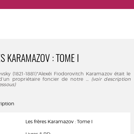
ES KARAMAZOV : TOME I
vsky (1821-1881)"Alexéi Fiodorovitch Karamazov était le
 d’un propriétaire foncier de notre
... (voir description
essous)
iption
Les frères Karamazov : Tome I