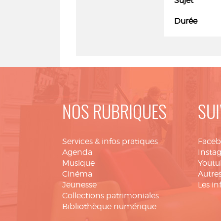
Sujet
Durée
NOS RUBRIQUES
SUI
Services & infos pratiques
Face
Agenda
Insta
Musique
Youtu
Cinéma
Autres
Jeunesse
Les in
Collections patrimoniales
Bibliothèque numérique