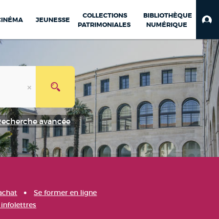
COLLECTIONS
BIBLIOTHÈQUE
CINÉMA
JEUNESSE
PATRIMONIALES
NUMÉRIQUE
Recherche avancée
achat
Se former en ligne
infolettres