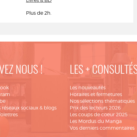
Livres & BD
Plus de 2h.
VEZ NOUS !
LES + CONSULTÉ
book
Les nouveautés
gram
Horaires et fermetures
be
Nos sélections thématiques
 réseaux sociaux & blogs
Prix des lecteurs 2026
folettres
Les coups de coeur 2025
Les Mordus du Manga
Vos derniers commentaires