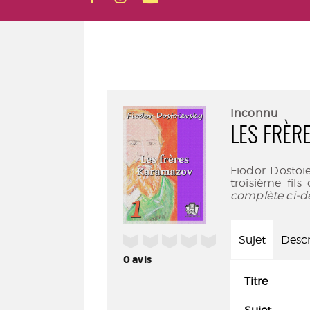
Inconnu
LES FRÈR
Fiodor Dostoïe
troisième fils
complète ci-d
/5
Sujet
Descr
0
avis
Titre