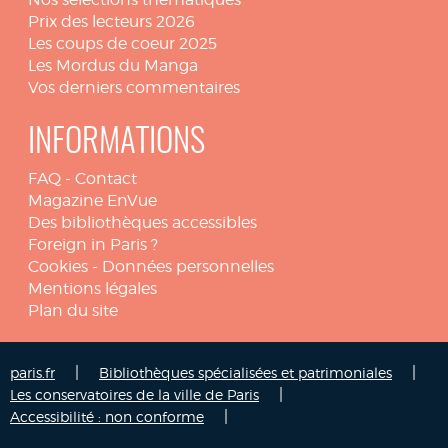
Prix des lecteurs 2026
Les coups de coeur 2025
Les Mordus du Manga
Vos derniers commentaires
INFORMATIONS
FAQ
-
Contact
Magazine EnVue
Des bibliothèques accessibles
Foreign in Paris ?
Cookies
-
Données personnelles
Mentions légales
Plan du site
|
|
paris.fr
Bibliothèques spécialisées et patrimoniales
|
Les conservatoires de la ville de Paris
|
Accessibilité : non conforme