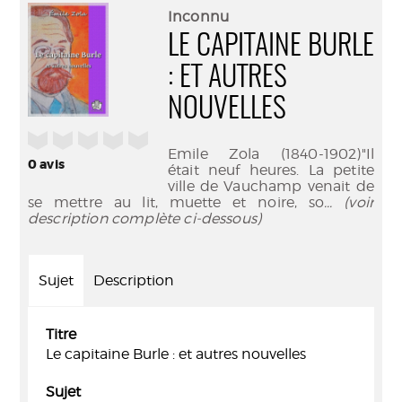
(Nouve
par
Inconnu
fenêtr
mail
LE CAPITAINE BURLE
: ET AUTRES
NOUVELLES
/5
Emile Zola (1840-1902)"Il
0
avis
était neuf heures. La petite
ville de Vauchamp venait de
se mettre au lit, muette et noire, so
... (voir
description complète ci-dessous)
Sujet
Description
Titre
Le capitaine Burle : et autres nouvelles
Sujet