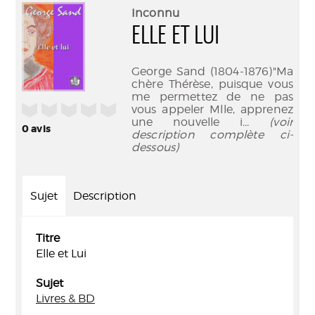
(Nouve
par
Inconnu
fenêtr
mail
ELLE ET LUI
George Sand (1804-1876)"Ma
chère Thérèse, puisque vous
me permettez de ne pas
/5
vous appeler Mlle, apprenez
une nouvelle i
... (voir
0
avis
description complète ci-
dessous)
Sujet
Description
Titre
Elle et Lui
Sujet
Livres & BD