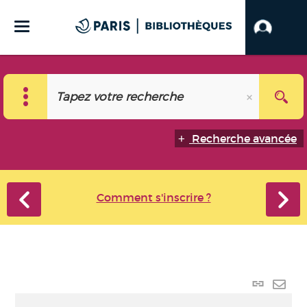
Recherche avancée
Comment s'inscrire ?
Lien
perma
Envo