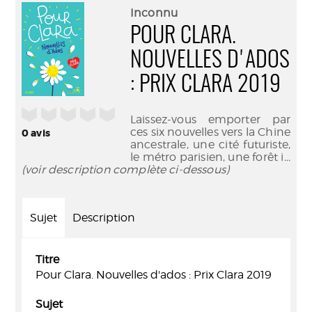
(Nouve
par
Inconnu
fenêtr
mail
POUR CLARA.
NOUVELLES D'ADOS
: PRIX CLARA 2019
/5
Laissez-vous emporter par
ces six nouvelles vers la Chine
0
avis
ancestrale, une cité futuriste,
le métro parisien, une forêt i
...
(voir description complète ci-dessous)
Sujet
Description
Titre
Pour Clara. Nouvelles d'ados : Prix Clara 2019
Sujet