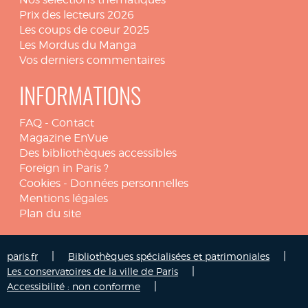
Prix des lecteurs 2026
Les coups de coeur 2025
Les Mordus du Manga
Vos derniers commentaires
INFORMATIONS
FAQ
-
Contact
Magazine EnVue
Des bibliothèques accessibles
Foreign in Paris ?
Cookies
-
Données personnelles
Mentions légales
Plan du site
|
|
paris.fr
Bibliothèques spécialisées et patrimoniales
|
Les conservatoires de la ville de Paris
|
Accessibilité : non conforme