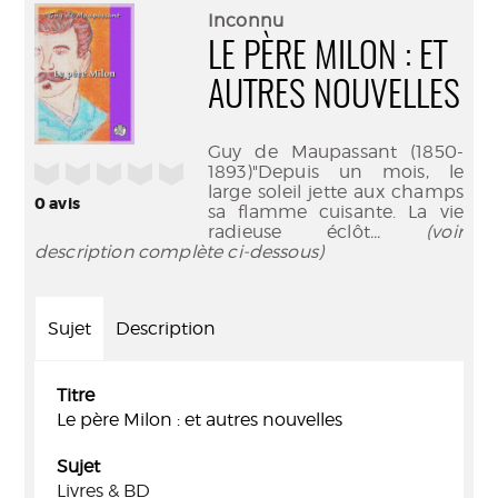
(Nouve
par
Inconnu
fenêtr
mail
LE PÈRE MILON : ET
AUTRES NOUVELLES
Guy de Maupassant (1850-
/5
1893)"Depuis un mois, le
large soleil jette aux champs
0
avis
sa flamme cuisante. La vie
radieuse éclôt
... (voir
description complète ci-dessous)
Sujet
Description
Titre
Le père Milon : et autres nouvelles
Sujet
Livres & BD