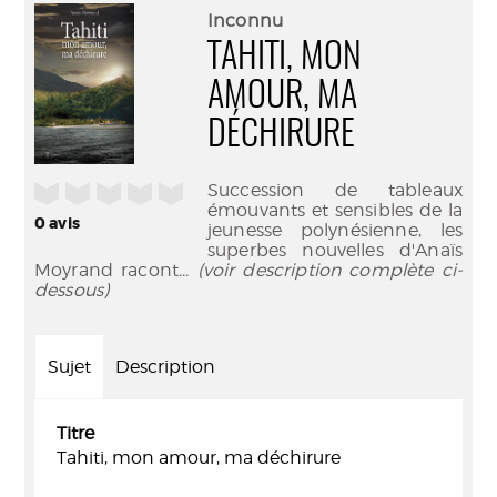
(Nouve
par
Inconnu
fenêtr
mail
TAHITI, MON
AMOUR, MA
DÉCHIRURE
/5
Succession de tableaux
émouvants et sensibles de la
0
avis
jeunesse polynésienne, les
superbes nouvelles d'Anaïs
Moyrand racont
... (voir description complète ci-
dessous)
Sujet
Description
Titre
Tahiti, mon amour, ma déchirure