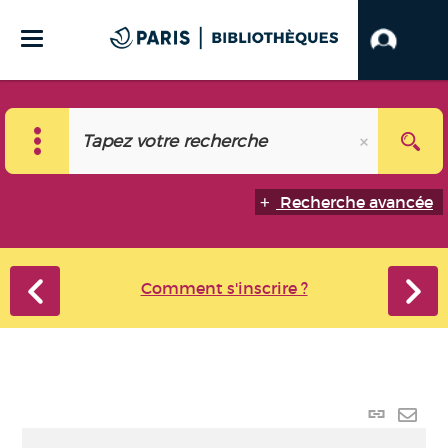
Recherche avancée
Comment s'inscrire ?
Lien
perma
Envo