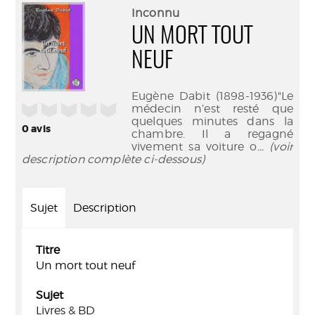
(Nouve
par
Inconnu
fenêtr
mail
UN MORT TOUT
NEUF
Eugène Dabit (1898-1936)"Le
/5
médecin n’est resté que
quelques minutes dans la
0
avis
chambre. Il a regagné
vivement sa voiture o
... (voir
description complète ci-dessous)
Sujet
Description
Titre
Un mort tout neuf
Sujet
Livres & BD