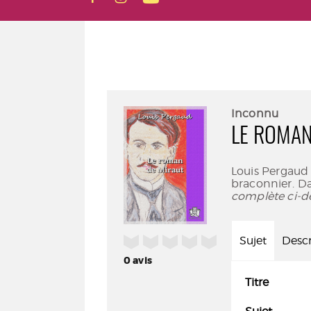
Inconnu
LE ROMAN
Louis Pergaud (
braconnier. D
complète ci-d
/5
Sujet
Descr
0
avis
Titre