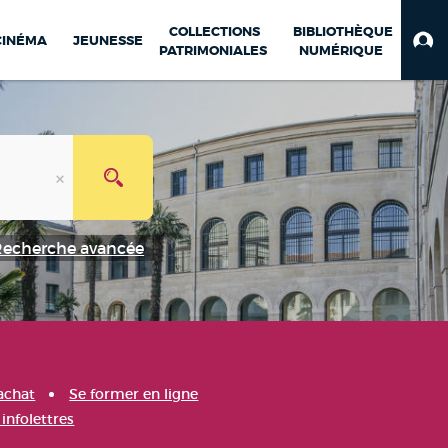
COLLECTIONS
BIBLIOTHÈQUE
CINÉMA
JEUNESSE
PATRIMONIALES
NUMÉRIQUE
Recherche avancée
achat
Se former en ligne
infolettres