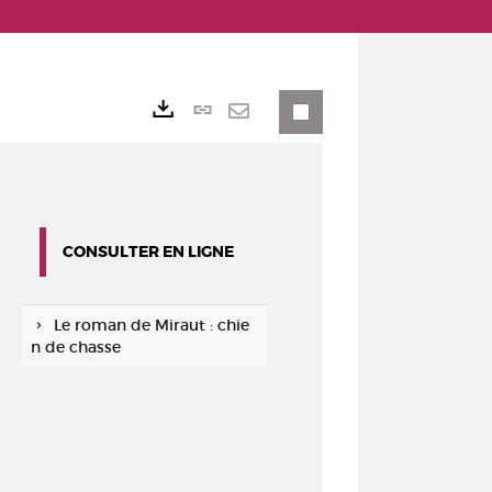
Lien
Exports
permanent
Envoyer
(Nouvelle
par
fenêtre)
mail
CONSULTER EN LIGNE
Le roman de Miraut : chie
n de chasse