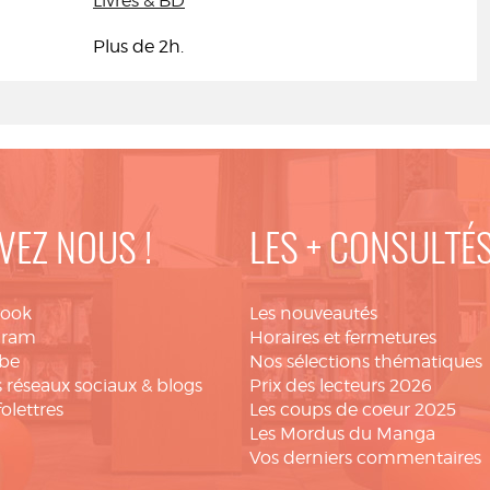
Livres & BD
Plus de 2h.
VEZ NOUS !
LES + CONSULTÉ
book
Les nouveautés
gram
Horaires et fermetures
be
Nos sélections thématiques
 réseaux sociaux & blogs
Prix des lecteurs 2026
folettres
Les coups de coeur 2025
Les Mordus du Manga
Vos derniers commentaires