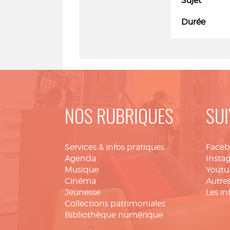
Sujet
Durée
NOS RUBRIQUES
SUI
Services & infos pratiques
Face
Agenda
Insta
Musique
Youtu
Cinéma
Autres
Jeunesse
Les in
Collections patrimoniales
Bibliothèque numérique