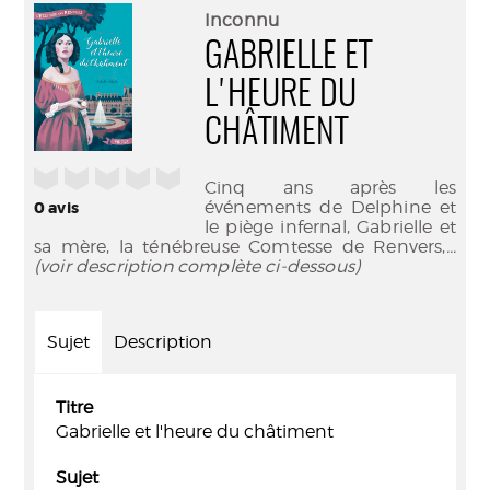
(Nouve
par
Inconnu
fenêtr
mail
GABRIELLE ET
L'HEURE DU
CHÂTIMENT
/5
Cinq ans après les
événements de Delphine et
0
avis
le piège infernal, Gabrielle et
sa mère, la ténébreuse Comtesse de Renvers,
...
(voir description complète ci-dessous)
Sujet
Description
Titre
Gabrielle et l'heure du châtiment
Sujet