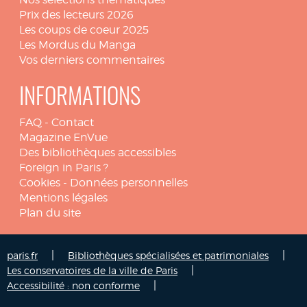
Prix des lecteurs 2026
Les coups de coeur 2025
Les Mordus du Manga
Vos derniers commentaires
INFORMATIONS
FAQ
-
Contact
Magazine EnVue
Des bibliothèques accessibles
Foreign in Paris ?
Cookies
-
Données personnelles
Mentions légales
Plan du site
|
|
paris.fr
Bibliothèques spécialisées et patrimoniales
|
Les conservatoires de la ville de Paris
|
Accessibilité : non conforme